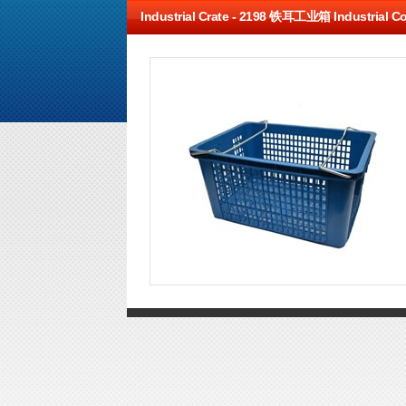
Industrial Crate -
2198 铁耳工业箱 Industrial Con